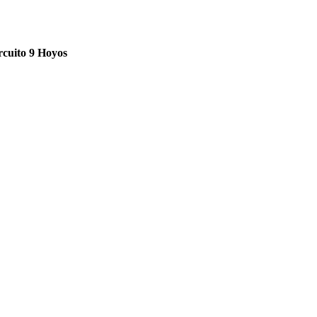
rcuito 9 Hoyos