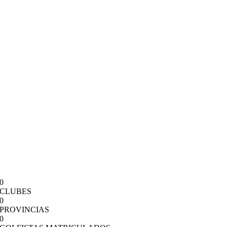
0
CLUBES
0
PROVINCIAS
0