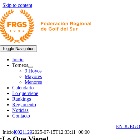
Skip to content
Toggle Navigation
Inicio
Torneos
9 Hoyos
Mayores
Menores
Calendario
Lo que viene
Rankings
Reglamento
Noticias
Contacto
EN JUEG
Inicio
l0021129
2025-07-15T12:33:11+00:00
¡Lo Que Viene!