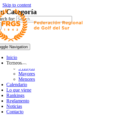
Skip to content
in Categoría
arch for:
oggle Navigation
Inicio
Torneos
9 Hoyos
Mayores
Menores
Calendario
Lo que viene
Rankings
Reglamento
Noticias
Contacto